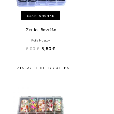
ΕΞΑΝΤΛΉΘΗΚΕ
Σετ foil δαντέλα
Foils Νυχιών
6,00
€
5,50
€
ΔΙΑΒΆΣΤΕ ΠΕΡΙΣΣΌΤΕΡΑ
-8%