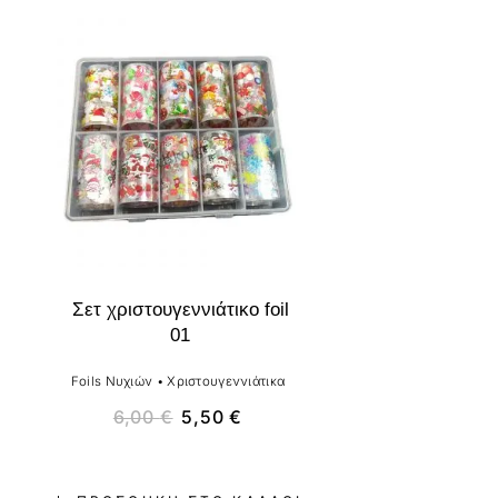
-8%
Σετ χριστουγεννιάτικο foil
01
Foils Νυχιών
•
Χριστουγεννιάτικα
6,00
€
5,50
€