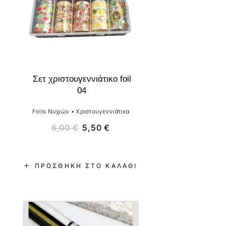
Σετ χριστουγεννιάτικο foil
04
Foils Νυχιών
•
Χριστουγεννιάτικα
6,00
€
5,50
€
ΠΡΟΣΘΉΚΗ ΣΤΟ ΚΑΛΆΘΙ