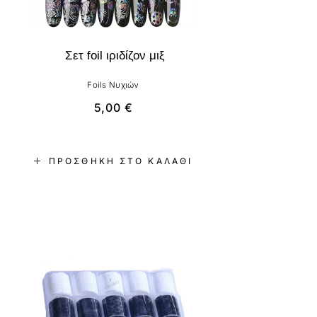
Σετ foil ιριδίζον μιξ
Foils Νυχιών
5,00
€
ΠΡΟΣΘΉΚΗ ΣΤΟ ΚΑΛΆΘΙ
-8%