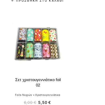
ΠΡΟΣΘΉΚΗ ΣΤΟ ΚΑΛΆΘΙ
-8%
Σετ χριστουγεννιάτικο foil
02
Foils Νυχιών
•
Χριστουγεννιάτικα
6,00
€
5,50
€