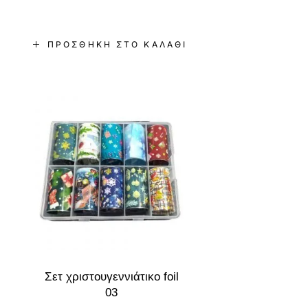
ΠΡΟΣΘΉΚΗ ΣΤΟ ΚΑΛΆΘΙ
-8%
Σετ χριστουγεννιάτικο foil
03