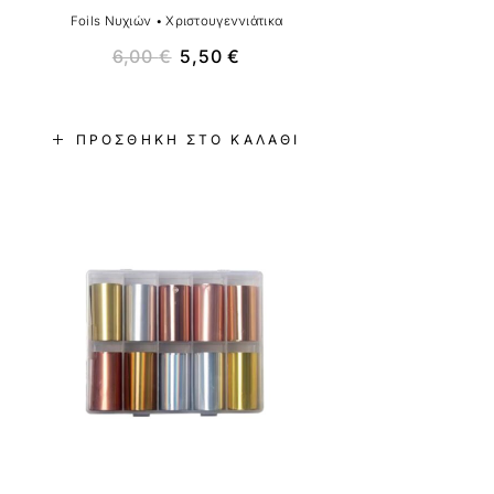
Foils Νυχιών
•
Χριστουγεννιάτικα
6,00
€
5,50
€
ΠΡΟΣΘΉΚΗ ΣΤΟ ΚΑΛΆΘΙ