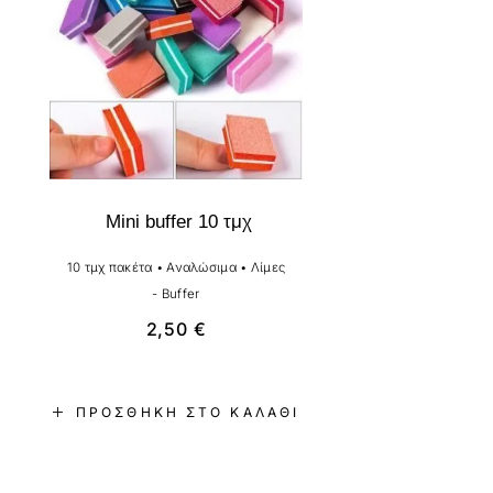
Mini buffer 10 τμχ
10 τμχ πακέτα
•
Αναλώσιμα
•
Λίμες
- Buffer
2,50
€
ΠΡΟΣΘΉΚΗ ΣΤΟ ΚΑΛΆΘΙ