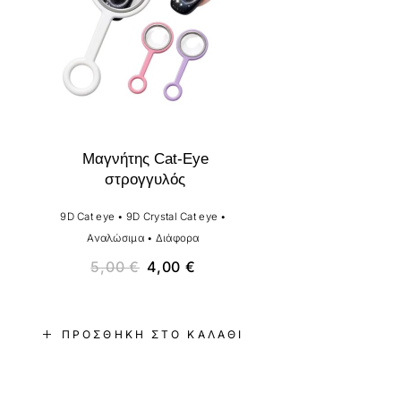
Μαγνήτης Cat-Eye
στρογγυλός
9D Cat eye
•
9D Crystal Cat eye
•
Αναλώσιμα
•
Διάφορα
5,00
€
4,00
€
ΠΡΟΣΘΉΚΗ ΣΤΟ ΚΑΛΆΘΙ