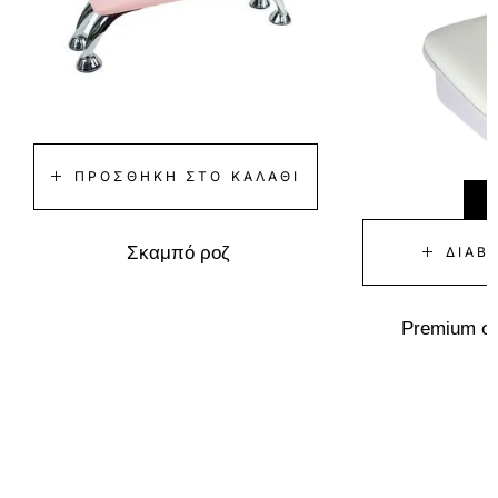
ΠΡΟΣΘΉΚΗ ΣΤΟ ΚΑΛΆΘΙ
Σκαμπό ροζ
ΔΙΑΒ
Premium σ