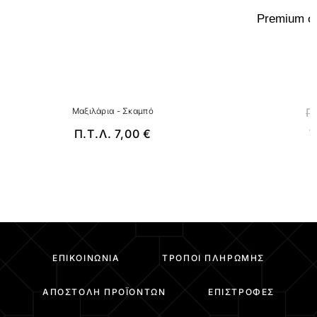
Premium σ
Μ
Π
Μαξιλάρια - Σκαμπό
Π.Τ.Λ.
7,00
€
ΕΠΙΚΟΙΝΩΝΊΑ
ΤΡΌΠΟΙ ΠΛΗΡΩΜΉΣ
ΑΠΟΣΤΟΛΉ ΠΡΟΪΌΝΤΩΝ
ΕΠΙΣΤΡΟΦΈΣ