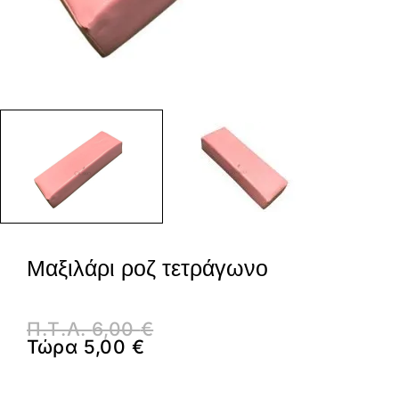
Μαξιλάρι ροζ τετράγωνο
Π.Τ.Λ.
6,00
€
Τώρα
5,00
€