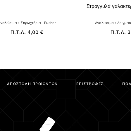
Στρογγυλά γαλακτε
Αναλώσιμα
•
Σπρωχτήρια - Pusher
Αναλώσιμα
•
Δειγματ
Π.Τ.Λ.
4,00
€
Π.Τ.Λ.
3
ΑΠΟΣΤΟΛΉ ΠΡΟΪΌΝΤΩΝ
ΕΠΙΣΤΡΟΦΈΣ
ΠΟΛ