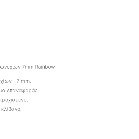
επωνυχίων 7mm Rainbow
υχίων 7 mm.
σμα επαναφοράς.
τροχισμένο.
 κλίβανο.