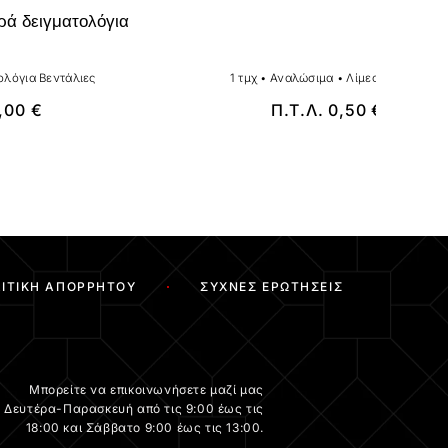
ρά δειγματολόγια
ολόγια Βεντάλιες
1 τμχ
•
Αναλώσιμα
•
Λίμες - Buffer
,00
€
Π.Τ.Λ.
0,50
€
ΙΤΙΚΉ ΑΠΟΡΡΉΤΟΥ
ΣΥΧΝΈΣ ΕΡΩΤΉΣΕΙΣ
Μπορείτε να επικοινωνήσετε μαζί μας
Δευτέρα-Παρασκευή από τις 9:00 έως τις
18:00 και Σάββατο 9:00 έως τις 13:00.