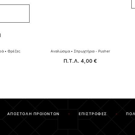
ή
ρά
•
Φρέζες
Αναλώσιμα
•
Σπρωχτήρια - Pusher
Π.Τ.Λ.
4,00
€
ΑΠΟΣΤΟΛΉ ΠΡΟΪΌΝΤΩΝ
ΕΠΙΣΤΡΟΦΈΣ
ΠΟΛ