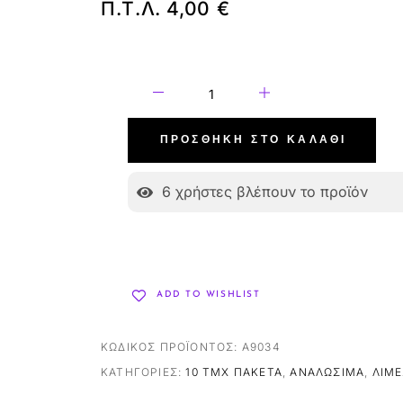
Π.Τ.Λ.
4,00
€
ΠΡΟΣΘΉΚΗ ΣΤΟ ΚΑΛΆΘΙ
6
χρήστες βλέπουν το προϊόν
ADD TO WISHLIST
ΚΩΔΙΚΌΣ ΠΡΟΪΌΝΤΟΣ:
A9034
ΚΑΤΗΓΟΡΊΕΣ:
10 ΤΜΧ ΠΑΚΈΤΑ
,
ΑΝΑΛΏΣΙΜΑ
,
ΛΊΜΕ