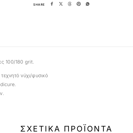
SHARE
ς 100/180 grit.
 τεχνητό νύχι/φυσικό
edicure.
ν.
ΣΧΕΤΙΚΆ ΠΡΟΪΌΝΤΑ