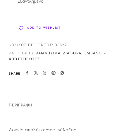
Εξαντλημένο
ADD TO WISHLIST
ΚΩΔΙΚΌΣ ΠΡΟΪΌΝΤΟΣ:
B3622
ΚΑΤΗΓΟΡΊΕΣ:
ΑΝΑΛΏΣΙΜΑ
,
ΔΙΆΦΟΡΑ
,
ΚΛΊΒΑΝΟΙ -
ΑΠΟΣΤΕΙΡΩΤΈΣ
SHARE
ΠΕΡΙΓΡΑΦΉ
Δοχείο απολύμανσης φύλαξης.