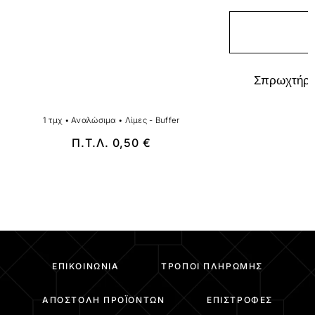
Σπρωχτήρι
1 τμχ
•
Αναλώσιμα
•
Λίμες - Buffer
Π.Τ.Λ.
0,50
€
ΕΠΙΚΟΙΝΩΝΊΑ
ΤΡΌΠΟΙ ΠΛΗΡΩΜΉΣ
ΑΠΟΣΤΟΛΉ ΠΡΟΪΌΝΤΩΝ
ΕΠΙΣΤΡΟΦΈΣ