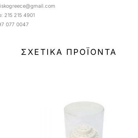
riskogreece@gmail.com
ο:
215 215 4901
97 077 0047
ΣΧΕΤΙΚΆ ΠΡΟΪΌΝΤΑ