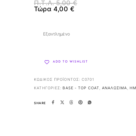
Π.Τ.Λ.
5,00
€
Τώρα
4,00
€
Εξαντλημένο
ADD TO WISHLIST
ΚΩΔΙΚΌΣ ΠΡΟΪΌΝΤΟΣ:
C0701
ΚΑΤΗΓΟΡΊΕΣ:
BASE - TOP COAT
,
ΑΝΑΛΏΣΙΜΑ
,
ΗΜ
SHARE