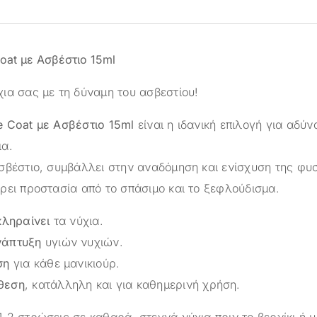
oat με Ασβέστιο 15ml
ια σας με τη δύναμη του ασβεστίου!
 Coat με Ασβέστιο 15ml
είναι η ιδανική επιλογή για αδύ
ια.
σβέστιο, συμβάλλει στην αναδόμηση και ενίσχυση της φυ
ρει προστασία από το σπάσιμο και το ξεφλούδισμα.
κληραίνει
τα νύχια.
νάπτυξη
υγιών νυχιών.
ση
για κάθε μανικιούρ.
θεση
, κατάλληλη και για καθημερινή χρήση.
-2 στρώσεις σε καθαρά, στεγνά νύχια πριν το βερνίκι ή 