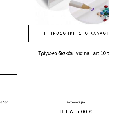
ΠΡΟΣΘΉΚΗ ΣΤΟ ΚΑΛΆΘΙ
Τρίγωνο δισκάκι για nail art 10 τμχ
έζες
Αναλώσιμα
Π.Τ.Λ.
5,00
€