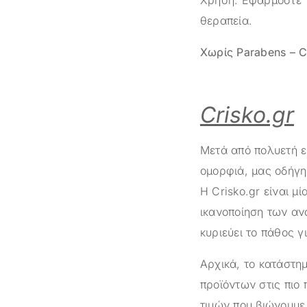
θεραπεία.
Χωρίς Parabens – Cr
Crisko.gr
Μετά από πολυετή ε
ομορφιά, μας οδήγη
Η
Crisko.gr
είναι μί
ικανοποίηση των αν
κυριεύει το πάθος γ
Αρχικά, το κατάστ
προϊόντων στις πιο 
τιμών που βιώνουμε 