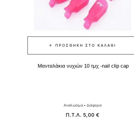
ΠΡΟΣΘΉΚΗ ΣΤΟ ΚΑΛΆΘΙ
Μανταλάκια νυχιών 10 τμχ -nail clip cap
Αναλώσιμα
•
Διάφορα
Π.Τ.Λ.
5,00
€