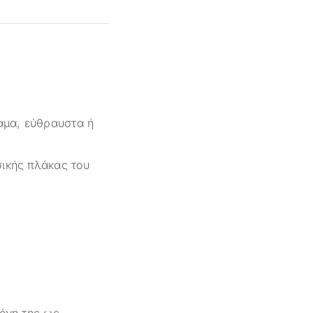
ναμα, εύθραυστα ή
σικής πλάκας του
μόνη της ως