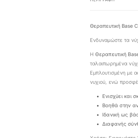
Θεραπευτική Base C
Ενδυναμώστε τα νύχ
Η
Θεραπευτική Base
ταλαιπωρημένα νύχ
Εμπλουτισμένη με α
νυχιού, ενώ προσφέ
Ενισχύει και σ
Βοηθά στην α
Ιδανική ως βά
Διαφανής σύν
Χρήση: Εφαρμόστε 1