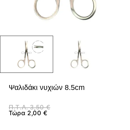
Ψαλιδάκι νυχιών 8.5cm
Π.Τ.Λ.
3,50
€
Τώρα
2,00
€