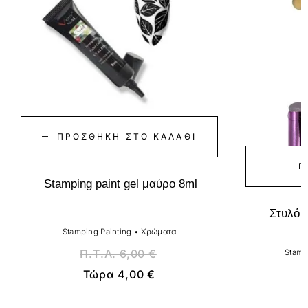
ΠΡΟΣΘΉΚΗ ΣΤΟ ΚΑΛΆΘΙ
Π
Stamping paint gel μαύρο 8ml
Στυλό 
Stamping Painting
•
Χρώματα
Π.Τ.Λ.
6,00
€
Stamp
Τώρα
4,00
€