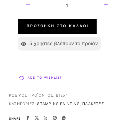
ΠΡΟΣΘΉΚΗ ΣΤΟ ΚΑΛΆΘΙ
5
χρήστες βλέπουν το προϊόν
ADD TO WISHLIST
ΚΩΔΙΚΌΣ ΠΡΟΪΌΝΤΟΣ:
B1254
ΚΑΤΗΓΟΡΊΕΣ:
STAMPING PAINTING
,
ΠΛΑΚΈΤΕΣ
SHARE