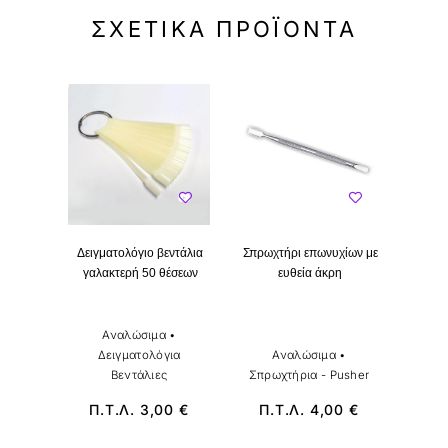
ΣΧΕΤΙΚΆ ΠΡΟΪΌΝΤΑ
Δειγματολόγιο βεντάλια
Σπρωχτήρι επωνυχίων με
γαλακτερή 50 θέσεων
ευθεία άκρη
3D 
St
Αναλώσιμα
•
Δειγματολόγια
Αναλώσιμα
•
Διακο
Βεντάλιες
Σπρωχτήρια - Pusher
Π.Τ.Λ.
3,00
€
Π.Τ.Λ.
4,00
€
Π.