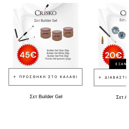
-40%
-35%
ΕΞΑΝ
ΠΡΟΣΘΉΚΗ ΣΤΟ ΚΑΛΆΘΙ
ΔΙΑΒΆΣΤΕ
Σετ Builder Gel
Σετ Α