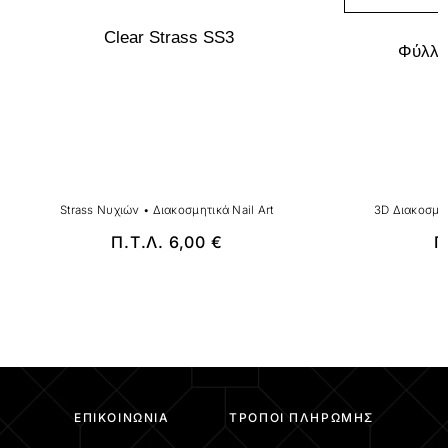
Clear Strass SS3
Φύλλα
Strass Νυχιών
•
Διακοσμητικά Nail Art
3D Διακοσμη
Π.Τ.Λ.
6,00
€
Π
ΕΠΙΚΟΙΝΩΝΊΑ
ΤΡΌΠΟΙ ΠΛΗΡΩΜΉΣ