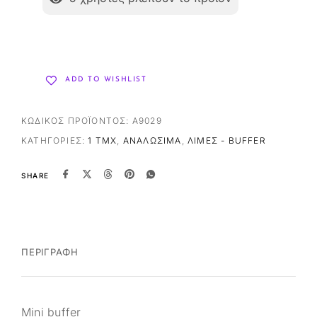
ADD TO WISHLIST
ΚΩΔΙΚΌΣ ΠΡΟΪΌΝΤΟΣ:
A9029
ΚΑΤΗΓΟΡΊΕΣ:
1 ΤΜΧ
,
ΑΝΑΛΏΣΙΜΑ
,
ΛΊΜΕΣ - BUFFER
SHARE
ΠΕΡΙΓΡΑΦΉ
Mini buffer