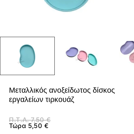
Μεταλλικός ανοξείδωτος δίσκος
εργαλείων τιρκουάζ
Π.Τ.Λ.
7,50
€
Τώρα
5,50
€