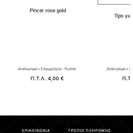
Pincer rose gold
Tips για
Αναλώσιμα
•
Σπρωχτήρια - Pusher
Αναλώσιμα
•
Δε
Π.Τ.Λ.
4,00
€
Π.Τ
ΕΠΙΚΟΙΝΩΝΊΑ
ΤΡΌΠΟΙ ΠΛΗΡΩΜΉΣ