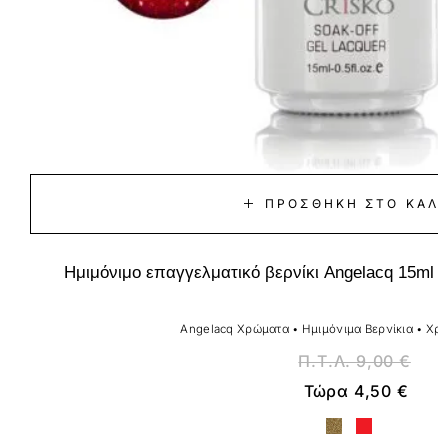
ΠΡΟΣΘΉΚΗ ΣΤΟ ΚΑΛΆ
Ημιμόνιμο επαγγελματικό βερνίκι Angelacq 15ml 13
Angelacq Χρώματα
•
Ημιμόνιμα Βερνίκια
•
Χρι
Π.Τ.Λ.
9,00
€
Τώρα
4,50
€