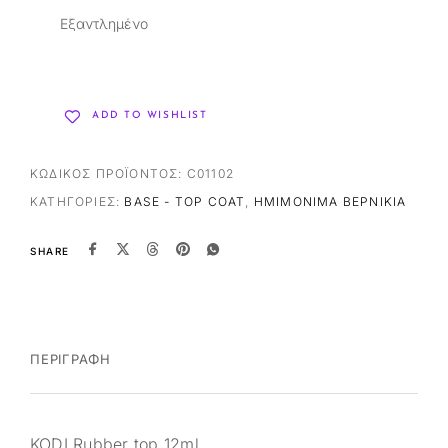
Εξαντλημένο
ADD TO WISHLIST
ΚΩΔΙΚΌΣ ΠΡΟΪΌΝΤΟΣ:
C01102
ΚΑΤΗΓΟΡΊΕΣ:
BASE - TOP COAT
,
ΗΜΙΜΌΝΙΜΑ ΒΕΡΝΊΚΙΑ
SHARE
ΠΕΡΙΓΡΑΦΉ
KODI Rubber top 12ml.