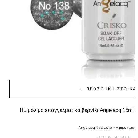
ΠΡΟΣΘΉΚΗ ΣΤΟ ΚΑ
Ημιμόνιμο επαγγελματικό βερνίκι Angelacq 15ml 13
Angelacq Χρώματα
•
Ημιμόνιμα Β
Π.Τ.Λ.
9,00
€