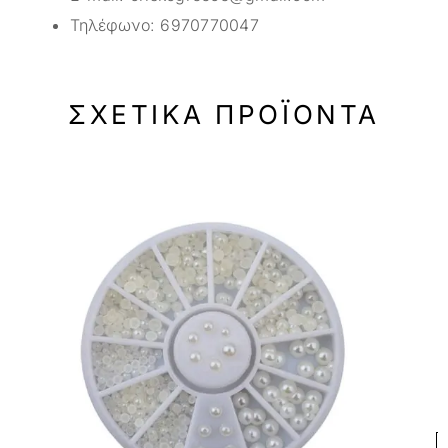
Τηλέφωνο:
6970770047
ΣΧΕΤΙΚΆ ΠΡΟΪΌΝΤΑ