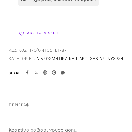
ADD TO WISHLIST
ΚΩΔΙΚΌΣ ΠΡΟΪΌΝΤΟΣ:
B1787
ΚΑΤΗΓΟΡΊΕΣ:
ΔΙΑΚΟΣΜΗΤΙΚΆ NAIL ART
,
ΧΑΒΙΆΡΙ ΝΥΧΙΏΝ
SHARE
ΠΕΡΙΓΡΑΦΉ
Κασετίνα χαβιάρι χρυσό ασημί