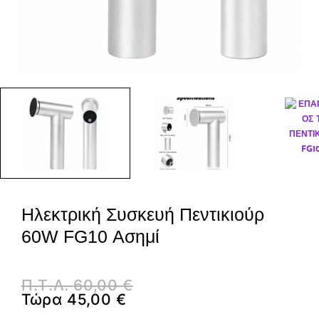
Ηλεκτρική Συσκευή Πεντικιούρ
60W FG10 Ασημί
Π.Τ.Λ.
60,00
€
Τώρα
45,00
€