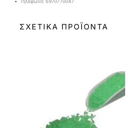
Τηλέφωνο:
6970770047
ΣΧΕΤΙΚΆ ΠΡΟΪΌΝΤΑ