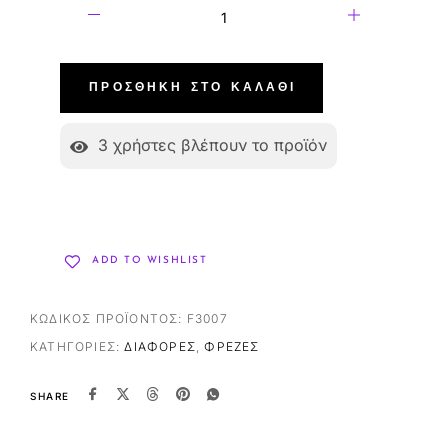
ΠΡΟΣΘΉΚΗ ΣΤΟ ΚΑΛΆΘΙ
3
χρήστες βλέπουν το προϊόν
ADD TO WISHLIST
ΚΩΔΙΚΌΣ ΠΡΟΪΌΝΤΟΣ:
F3007
ΚΑΤΗΓΟΡΊΕΣ:
ΔΙΆΦΟΡΕΣ
,
ΦΡΈΖΕΣ
SHARE