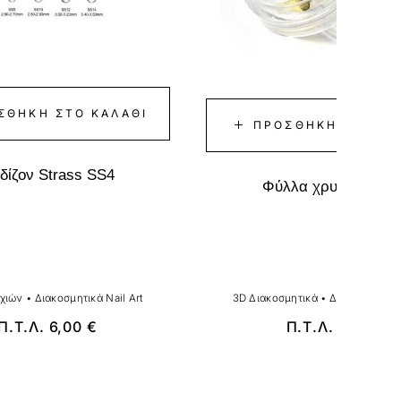
ΣΘΉΚΗ ΣΤΟ ΚΑΛΆΘΙ
ΠΡΟΣΘΉΚΗ ΣΤΟ ΚΑ
ιδίζον Strass SS4
Φύλλα χρυσού χρυ
υχιών
•
Διακοσμητικά Nail Art
3D Διακοσμητικά
•
Διακοσμητικά 
Π.Τ.Λ.
6,00
€
Π.Τ.Λ.
1,00
€