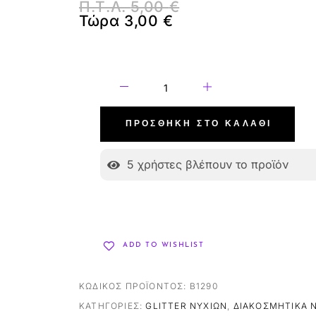
Π.Τ.Λ.
5,00
€
Τώρα
3,00
€
ΠΡΟΣΘΉΚΗ ΣΤΟ ΚΑΛΆΘΙ
5
χρήστες βλέπουν το προϊόν
ADD TO WISHLIST
ΚΩΔΙΚΌΣ ΠΡΟΪΌΝΤΟΣ:
B1290
ΚΑΤΗΓΟΡΊΕΣ:
GLITTER ΝΥΧΙΏΝ
,
ΔΙΑΚΟΣΜΗΤΙΚΆ N