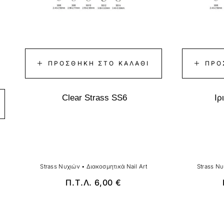
ΠΡΟΣΘΉΚΗ ΣΤΟ ΚΑΛΆΘΙ
ΠΡΟ
Clear Strass SS6
Ιρ
Strass Νυχιών
•
Διακοσμητικά Nail Art
Strass Ν
Π.Τ.Λ.
6,00
€