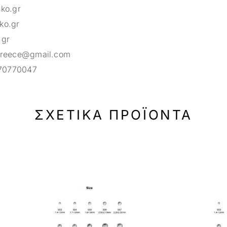
sko.gr
ko.gr
.gr
greece@gmail.com
70770047
ΣΧΕΤΙΚΆ ΠΡΟΪΌΝΤΑ