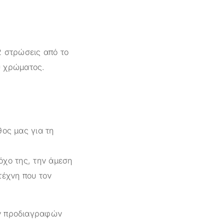
2 στρώσεις από το
υ χρώματος.
θος μας για τη
όχο της, την άμεση
τέχνη που τον
ών προδιαγραφών