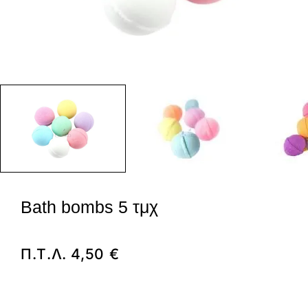
Bath bombs 5 τμχ
Π.Τ.Λ.
4,50
€