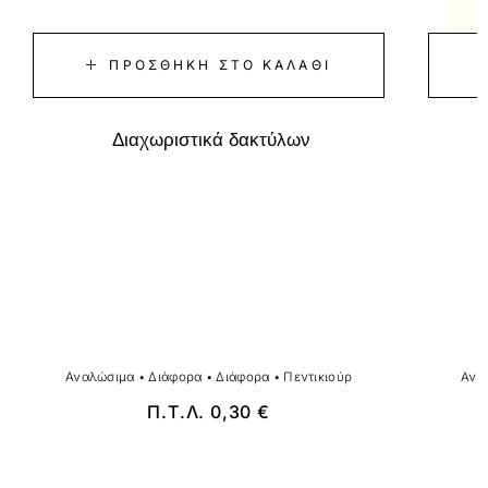
ΠΡΟΣΘΉΚΗ ΣΤΟ ΚΑΛΆΘΙ
Διαχωριστικά δακτύλων
Αναλώσιμα
•
Διάφορα
•
Διάφορα
•
Πεντικιούρ
Ανα
Π.Τ.Λ.
0,30
€