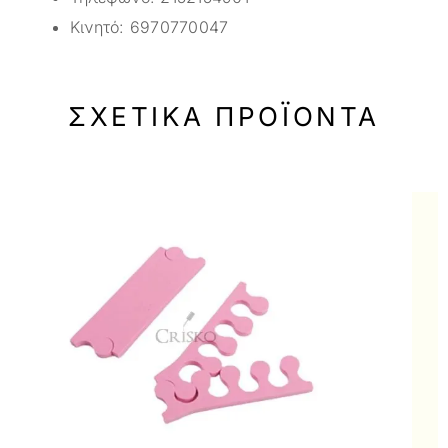
Κινητό:
6970770047
ΣΧΕΤΙΚΆ ΠΡΟΪΌΝΤΑ