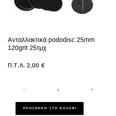
Ανταλλακτικά pododisc 25mm
120grit 25τμχ
Π.Τ.Λ.
2,00
€
ΠΡΟΣΘΉΚΗ ΣΤΟ ΚΑΛΆΘΙ