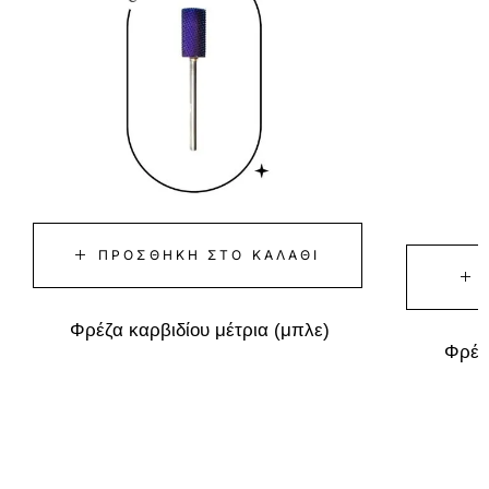
ΠΡΟΣΘΉΚΗ ΣΤΟ ΚΑΛΆΘΙ
Φρέζα καρβιδίου μέτρια (μπλε)
Φρέζα