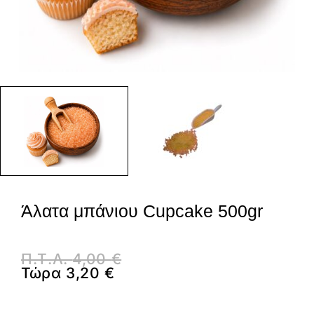
Άλατα μπάνιου Cupcake 500gr
Π.Τ.Λ.
4,00
€
Τώρα
3,20
€