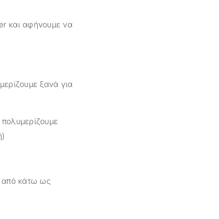
er και αφήνουμε να
υμερίζουμε ξανά για
ι πολυμερίζουμε
ή)
α από κάτω ως