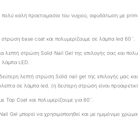
με πολύ καλή προετοιμασία του νυχιού, αφυδάτωση με prim
 στρώση base coat και πολυμερίζουμε σε λάμπα led 60΄΄.
ια λεπτή στρώση Solid Nail Gel της επιλογής σας και πολ
ε λάμπα LED.
εύτερη λεπτή στρώση Solid nail gel της επιλογής μας κα
λεπτα σε λάμπα led. (η δεύτερη στρώση είναι προαιρετικ
ε Top Coat και πολυμερίζουμε για 60΄΄.
Nail Gel μπορεί να χρησιμοποιηθεί και με ημιμόνιμο χρώμ