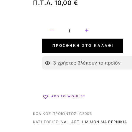
Π.Τ.Λ.
10,00
€
ΠΡΟΣΘΉΚΗ ΣΤΟ ΚΑΛΆΘΙ
3
χρήστες βλέπουν το προϊόν
ADD TO WISHLIST
ΚΩΔΙΚΌΣ ΠΡΟΪΌΝΤΟΣ:
C2006
ΚΑΤΗΓΟΡΊΕΣ:
NAIL ART
,
ΗΜΙΜΌΝΙΜΑ ΒΕΡΝΊΚΙΑ