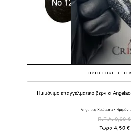
ΠΡΟΣΘΉΚΗ ΣΤΟ 
Ημιμόνιμο επαγγελματικό βερνίκι Angelacq
Angelacq Χρώματα
•
Ημιμόνιμ
Π.Τ.Λ.
9,00
€
Τώρα
4,50
€