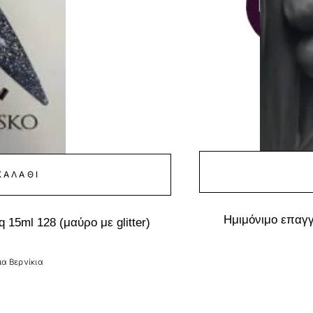
ΚΑΛΆΘΙ
Ημιμόνιμο επαγγ
 15ml 128 (μαύρο με glitter)
α Βερνίκια