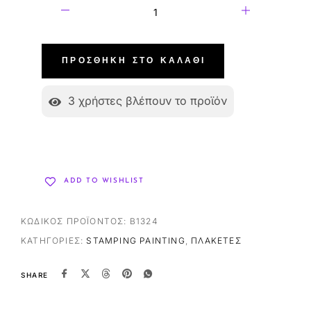
ΠΡΟΣΘΉΚΗ ΣΤΟ ΚΑΛΆΘΙ
3
χρήστες βλέπουν το προϊόν
ADD TO WISHLIST
ΚΩΔΙΚΌΣ ΠΡΟΪΌΝΤΟΣ:
B1324
ΚΑΤΗΓΟΡΊΕΣ:
STAMPING PAINTING
,
ΠΛΑΚΈΤΕΣ
SHARE