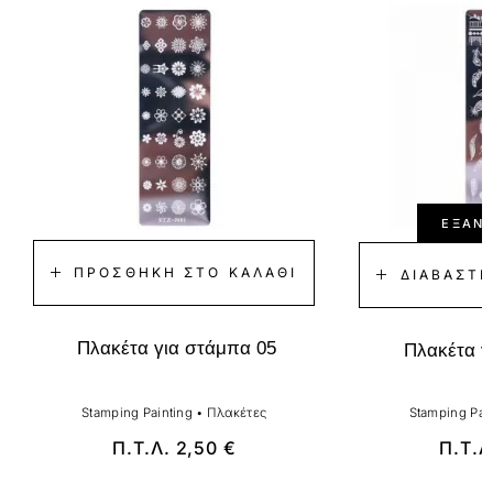
ΕΞΑΝ
ΠΡΟΣΘΉΚΗ ΣΤΟ ΚΑΛΆΘΙ
ΔΙΑΒΆΣΤΕ
Πλακέτα για στάμπα 05
Πλακέτα γ
Stamping Painting
•
Πλακέτες
Stamping Pai
Π.Τ.Λ.
2,50
€
Π.Τ.Λ