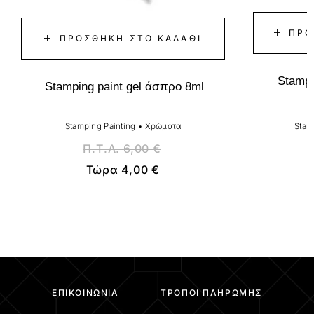
ΠΡΟ
ΠΡΟΣΘΉΚΗ ΣΤΟ ΚΑΛΆΘΙ
Stampi
Stamping paint gel άσπρο 8ml
Stamping Painting
•
Χρώματα
Stam
Π.Τ.Λ.
6,00
€
Τώρα
4,00
€
ΕΠΙΚΟΙΝΩΝΊΑ
ΤΡΌΠΟΙ ΠΛΗΡΩΜΉΣ