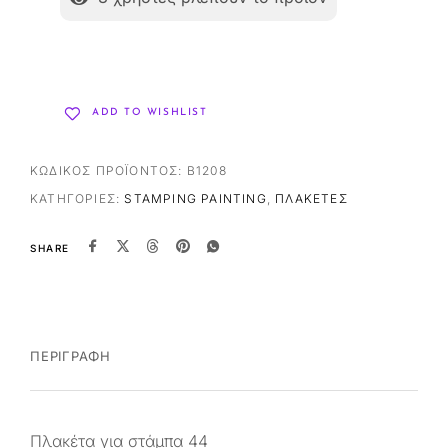
ADD TO WISHLIST
ΚΩΔΙΚΌΣ ΠΡΟΪΌΝΤΟΣ:
B1208
ΚΑΤΗΓΟΡΊΕΣ:
STAMPING PAINTING
,
ΠΛΑΚΈΤΕΣ
SHARE
ΠΕΡΙΓΡΑΦΉ
Πλακέτα για στάμπα 44