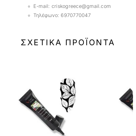
E-mail:
criskogreece@gmail.com
Τηλέφωνο:
6970770047
ΣΧΕΤΙΚΆ ΠΡΟΪΌΝΤΑ
-33%
-33%