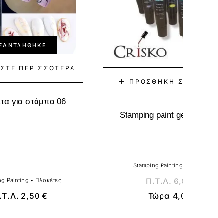
ΞΑΝΤΛΉΘΗΚΕ
ΆΣΤΕ ΠΕΡΙΣΣΌΤΕΡΑ
ΠΡΟΣΘΉΚΗ ΣΤΟ ΚΑΛΆ
τα για στάμπα 06
Stamping paint gel άσπρο
Stamping Painting
•
Χρώματα
Π.Τ.Λ.
6,00
€
g Painting
•
Πλακέτες
.Τ.Λ.
2,50
€
Τώρα
4,00
€