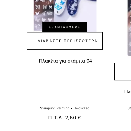
ΕΞΑΝΤΛΉΘΗΚΕ
ΔΙΑΒΆΣΤΕ ΠΕΡΙΣΣΌΤΕΡΑ
Πλακέτα για στάμπα 04
Πλ
Stamping Painting
•
Πλακέτες
S
Π.Τ.Λ.
2,50
€