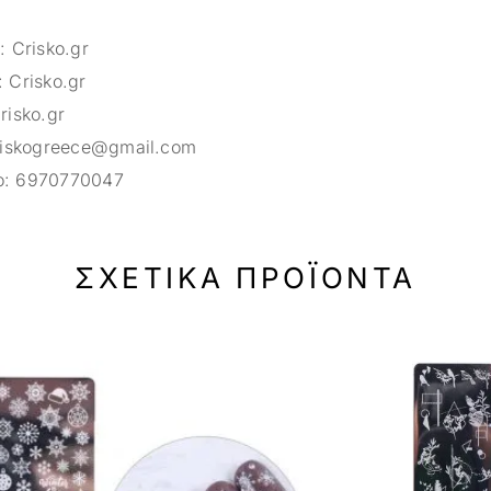
m:
Crisko.gr
:
Crisko.gr
risko.gr
riskogreece@gmail.com
ο:
6970770047
ΣΧΕΤΙΚΆ ΠΡΟΪΌΝΤΑ