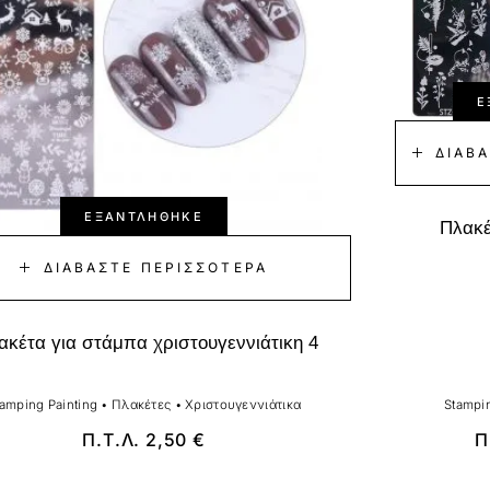
Ε
ΔΙΑΒ
ΕΞΑΝΤΛΉΘΗΚΕ
Πλακέ
ΔΙΑΒΆΣΤΕ ΠΕΡΙΣΣΌΤΕΡΑ
ακέτα για στάμπα χριστουγεννιάτικη 4
tamping Painting
•
Πλακέτες
•
Χριστουγεννιάτικα
Stampin
Π.Τ.Λ.
2,50
€
Π