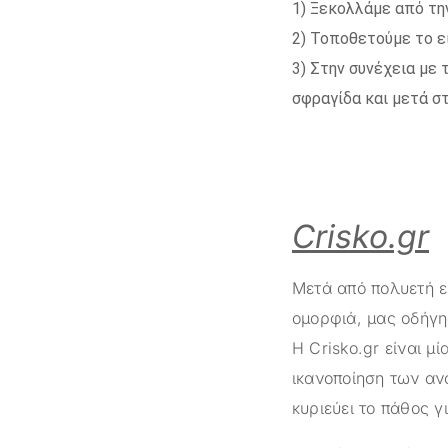
1) Ξεκολλάμε από τη
2) Τοποθετούμε το ε
3) Στην συνέχεια με
σφραγίδα και μετά στ
Crisko.gr
Μετά από πολυετή ε
ομορφιά, μας οδήγη
Η
Crisko.gr
είναι μί
ικανοποίηση των αν
κυριεύει το πάθος γ