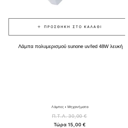
ΠΡΟΣΘΉΚΗ ΣΤΟ ΚΑΛΆΘΙ
Λάμπα πολυμερισμού sunone uv/led 48W λευκή
Λάμπες
•
Μηχανήματα
Π.Τ.Λ.
30,00
€
Τώρα
15,00
€