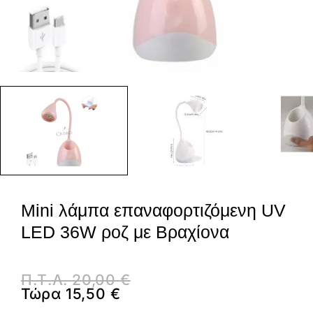
Mini λάμπα επαναφορτιζόμενη UV
LED 36W ροζ με Βραχίονα
Π.Τ.Λ.
20,00
€
Τώρα
15,50
€