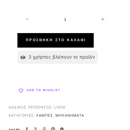
ΠΡΟΣΘΉΚΗ ΣΤΟ ΚΑΛΆΘΙ
3
χρήστες βλέπουν το προϊόν
ADD TO WISHLIST
ΚΩΔΙΚΌΣ ΠΡΟΪΌΝΤΟΣ:
L1036
ΚΑΤΗΓΟΡΊΕΣ:
ΛΆΜΠΕΣ
,
ΜΗΧΑΝΉΜΑΤΑ
SHARE