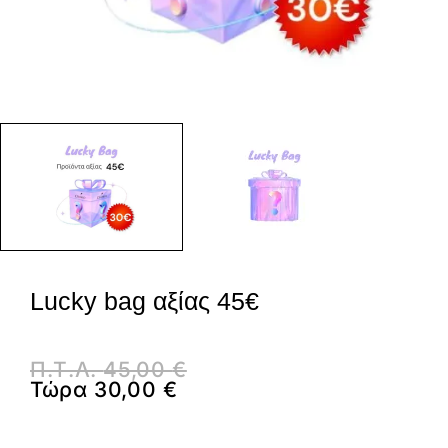
Lucky bag αξίας 45€
Π.Τ.Λ.
45,00
€
Τώρα
30,00
€