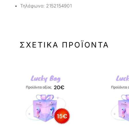
Τηλέφωνο:
2152154901
ΣΧΕΤΙΚΆ ΠΡΟΪΌΝΤΑ
-25%
-33%