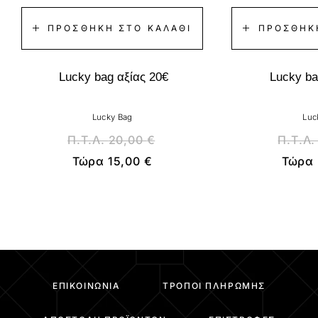
ΠΡΟΣΘΉΚΗ ΣΤΟ ΚΑΛΆΘΙ
ΠΡΟΣΘΉΚ
Lucky bag αξίας 20€
Lucky ba
Lucky Bag
Luc
Π.Τ.Λ.
20,00
€
Π.Τ.Λ
Τώρα
15,00
€
Τώρα
ΕΠΙΚΟΙΝΩΝΊΑ
ΤΡΌΠΟΙ ΠΛΗΡΩΜΉΣ