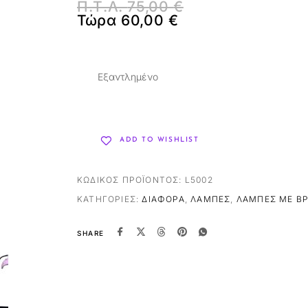
Π.Τ.Λ.
75,00
€
Τώρα
60,00
€
Εξαντλημένο
ADD TO WISHLIST
ΚΩΔΙΚΌΣ ΠΡΟΪΌΝΤΟΣ:
L5002
ΚΑΤΗΓΟΡΊΕΣ:
ΔΙΆΦΟΡΑ
,
ΛΆΜΠΕΣ
,
ΛΆΜΠΕΣ ΜΕ Β
SHARE