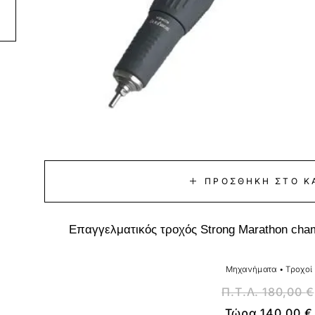
ΠΡΟΣΘΉΚΗ ΣΤΟ Κ
Επαγγελματικός τροχός Strong Marathon ch
Μηχανήματα
•
Τροχοί
Π.Τ.Λ.
180,00
€
Τώρα
140,00
€