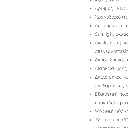
Αριθμός LED: 
Χρονοδιακόπτες
Λειτουργία κα
Sun light φωτ
Αισθητήρας που
απενεργοποιείτ
Αποσπώμενος 
Διάρκεια ζωής
Διπλό μήκος κ
ανεξαρτήτως ε
Εξαιρετική ποι
προκαλεί την 
Ψηφιακή οθόνη
Έξυπνη υπερθ