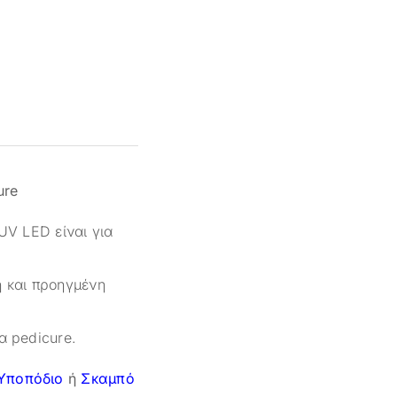
ure
UV LED είναι για
η και προηγμένη
α pedicure.
Υποπόδιο
ή
Σκαμπό