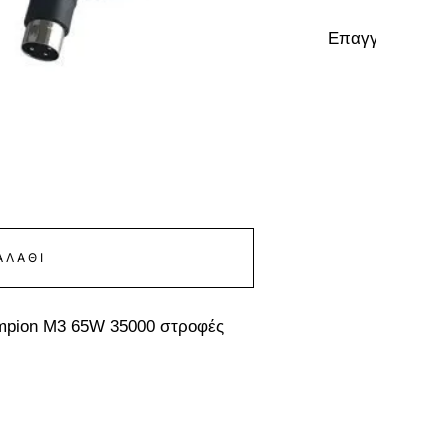
Επαγγελματικό 
ΑΛΆΘΙ
ampion M3 65W 35000 στροφές
Μηχανήμα
Π.Τ.Λ.
Τώρα