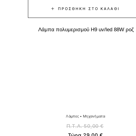
ΠΡΟΣΘΉΚΗ ΣΤΟ ΚΑΛΆΘΙ
Λάμπα πολυμερισμού H9 uv/led 88W ροζ
Λάμπες
•
Μηχανήματα
Π.Τ.Λ.
50,00
€
Τώρα
29,00
€