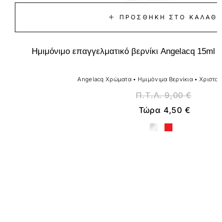
ΠΡΟΣΘΉΚΗ ΣΤΟ ΚΑΛΆΘΙ
Ημιμόνιμο επαγγελματικό βερνίκι Angelacq 15ml 
Angelacq Χρώματα
•
Ημιμόνιμα Βερνίκια
•
Χριστου
Π.Τ.Λ.
9,00
€
Τώρα
4,50
€