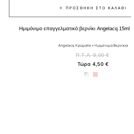
ΠΡΟΣΘΉΚΗ ΣΤΟ ΚΑΛΆΘΙ
Ημιμόνιμο επαγγελματικό βερνίκι Angelacq 15ml 0
Angelacq Χρώματα
•
Ημιμόνιμα Βερνίκια
Π.Τ.Λ.
9,00
€
Τώρα
4,50
€