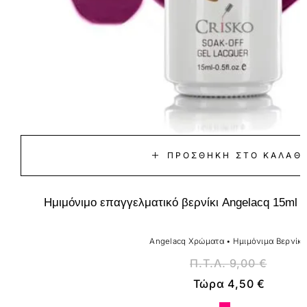
ΠΡΟΣΘΉΚΗ ΣΤΟ ΚΑΛΆΘΙ
Ημιμόνιμο επαγγελματικό βερνίκι Angelacq 15ml 
Angelacq Χρώματα
•
Ημιμόνιμα Βερνίκι
Π.Τ.Λ.
9,00
€
Τώρα
4,50
€