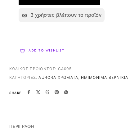
3
χρήστες βλέπουν το προϊόν
ADD TO WISHLIST
ΚΩΔΙΚΌΣ ΠΡΟΪΌΝΤΟΣ:
CA005
ΚΑΤΗΓΟΡΊΕΣ:
AURORA ΧΡΏΜΑΤΑ
,
ΗΜΙΜΌΝΙΜΑ ΒΕΡΝΊΚΙΑ
SHARE
ΠΕΡΙΓΡΑΦΉ