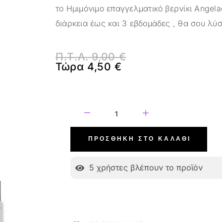
το Ημιμόνιμο επαγγελματικό βερνίκι Angela
διάρκεια έως και 3 εβδομάδες , θα σου λύσ
Π.Τ.Λ.
9,00
€
Τώρα
4,50
€
ΠΡΟΣΘΉΚΗ ΣΤΟ ΚΑΛΆΘΙ
5
χρήστες βλέπουν το προϊόν