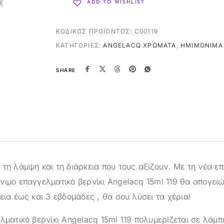
ADD TO WISHLIST
ΚΩΔΙΚΌΣ ΠΡΟΪΌΝΤΟΣ:
C00119
ΚΑΤΗΓΟΡΊΕΣ:
ANGELACQ ΧΡΏΜΑΤΑ
,
ΗΜΙΜΌΝΙΜΑ 
SHARE
τη λάμψη και τη διάρκεια που τους αξίζουν. Με τη νέα ε
νιμο επαγγελματικό βερνίκι Angelacq 15ml 119 θα απογειώ
εια έως και 3 εβδομάδες , θα σου λύσει τα χέρια!
λματικό βερνίκι Angelacq 15ml 119 πολυμερίζεται σε λάμ