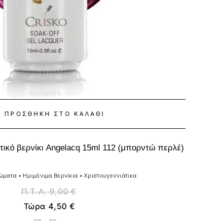
ΠΡΟΣΘΉΚΗ ΣΤΟ ΚΑΛΆΘΙ
ικό βερνίκι Angelacq 15ml 112 (μπορντώ περλέ)
ώματα
•
Ημιμόνιμα Βερνίκια
•
Χριστουγεννιάτικα
Π.Τ.Λ.
9,00
€
Τώρα
4,50
€