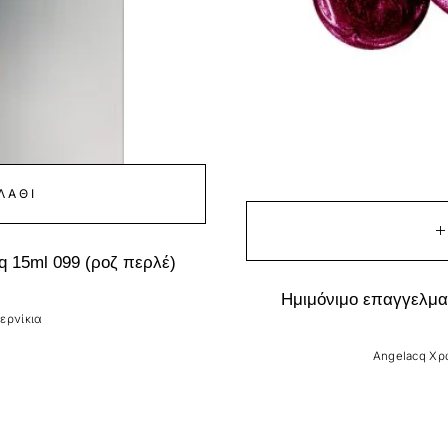
ΛΆΘΙ
q 15ml 099 (ροζ περλέ)
Ημιμόνιμο επαγγελματ
ερνίκια
Angelacq Χρ