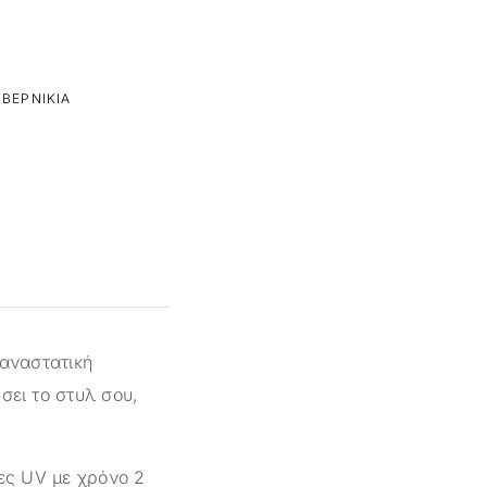
ΒΕΡΝΊΚΙΑ
παναστατική
σει το στυλ σου,
πες UV με χρόνο 2