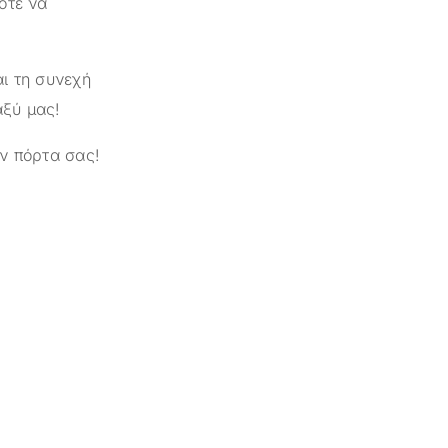
οτε να
ι τη συνεχή
αξύ μας!
ν πόρτα σας!