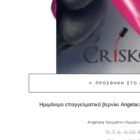
ΠΡΟΣΘΉΚΗ ΣΤΟ 
Ημιμόνιμο επαγγελματικό βερνίκι Angela
Angelacq Χρώματα
•
Ημιμόνι
Π.Τ.Λ.
9,00