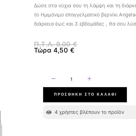
Δώσε στα νύχια σου τη λάμψη και τη διάρκ
το Ημιμόνιμο επαγγελματικό βερνίκι Angela
διάρκεια έως και 3 εβδομάδες , θα σου λύσ
Π.Τ.Λ.
9,00
€
Τώρα
4,50
€
ΠΡΟΣΘΉΚΗ ΣΤΟ ΚΑΛΆΘΙ
4
χρήστες βλέπουν το προϊόν