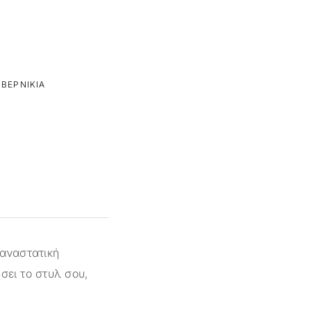
ΒΕΡΝΊΚΙΑ
παναστατική
σει το στυλ σου,