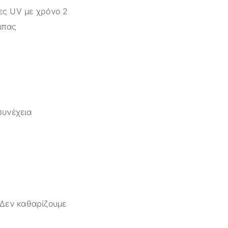
πες UV με χρόνο 2
μπας
συνέχεια
 Δεν καθαρίζουμε