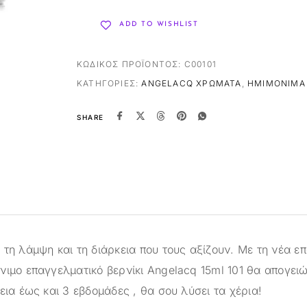
ADD TO WISHLIST
ΚΩΔΙΚΌΣ ΠΡΟΪΌΝΤΟΣ:
C00101
ΚΑΤΗΓΟΡΊΕΣ:
ANGELACQ ΧΡΏΜΑΤΑ
,
ΗΜΙΜΌΝΙΜΑ 
SHARE
τη λάμψη και τη διάρκεια που τους αξίζουν. Με τη νέα ε
νιμο επαγγελματικό βερνίκι Angelacq 15ml 101 θα απογειώ
εια έως και 3 εβδομάδες , θα σου λύσει τα χέρια!