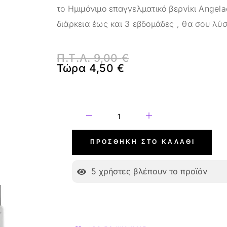
το Ημιμόνιμο επαγγελματικό βερνίκι Angel
διάρκεια έως και 3 εβδομάδες , θα σου λύσ
Π.Τ.Λ.
9,00
€
Τώρα
4,50
€
ΠΡΟΣΘΉΚΗ ΣΤΟ ΚΑΛΆΘΙ
5
χρήστες βλέπουν το προϊόν