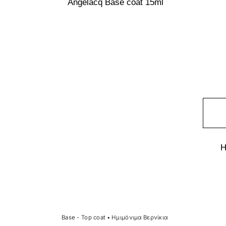
Angelacq Base coat 15ml
Η
Base - Top coat
•
Ημιμόνιμα Βερνίκια