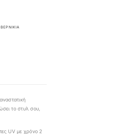
ΒΕΡΝΊΚΙΑ
παναστατική
ώσει το στυλ σου,
μπες UV με χρόνο 2