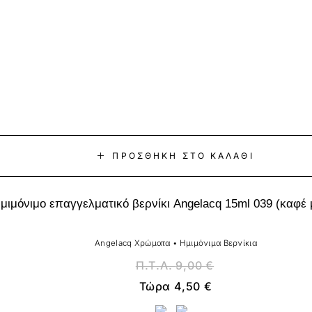
ΠΡΟΣΘΉΚΗ ΣΤΟ ΚΑΛΆΘΙ
μιμόνιμο επαγγελματικό βερνίκι Angelacq 15ml 039 (καφέ
Angelacq Χρώματα
•
Ημιμόνιμα Βερνίκια
Π.Τ.Λ.
9,00
€
Τώρα
4,50
€