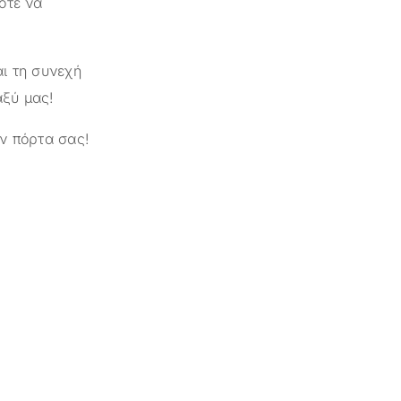
οτε να
ι τη συνεχή
αξύ μας!
ν πόρτα σας!