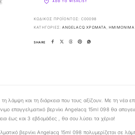
ADD TO WISHLIST
ΚΩΔΙΚΌΣ ΠΡΟΪΌΝΤΟΣ:
C00098
ΚΑΤΗΓΟΡΊΕΣ:
ANGELACQ ΧΡΏΜΑΤΑ
,
ΗΜΙΜΌΝΙΜΑ 
SHARE
τη λάμψη και τη διάρκεια που τους αξίζουν. Με τη νέα ε
νιμο επαγγελματικό βερνίκι Angelacq 15ml 098 θα απογει
εια έως και 3 εβδομάδες , θα σου λύσει τα χέρια!
ελματικό βερνίκι Angelacq 15ml 098 πολυμερίζεται σε λά