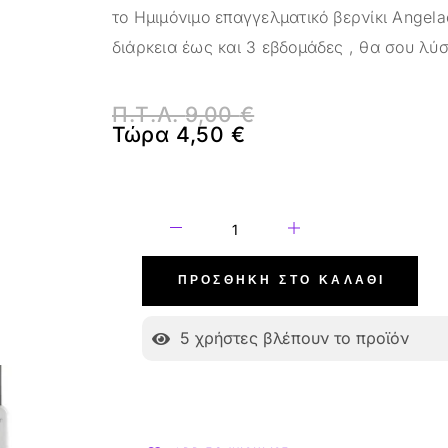
το Ημιμόνιμο επαγγελματικό βερνίκι Angela
διάρκεια έως και 3 εβδομάδες , θα σου λύσ
Π.Τ.Λ.
9,00
€
Τώρα
4,50
€
ΠΡΟΣΘΉΚΗ ΣΤΟ ΚΑΛΆΘΙ
5
χρήστες βλέπουν το προϊόν