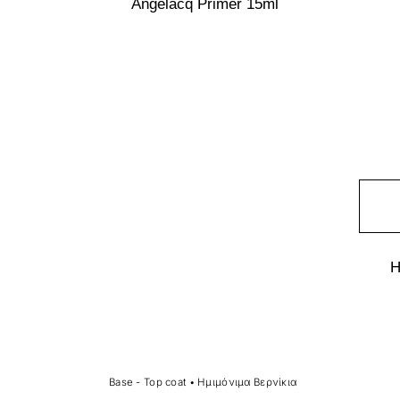
Angelacq Primer 15ml
Η
Base - Top coat
•
Ημιμόνιμα Βερνίκια