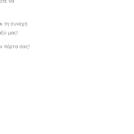
οτε να
ι τη συνεχή
αξύ μας!
ν πόρτα σας!