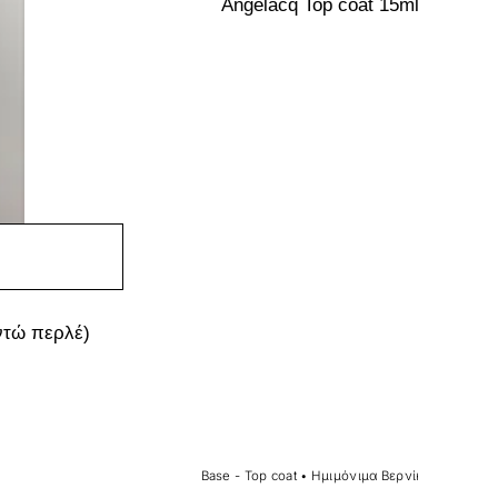
Angelacq Top coat 15ml
ντώ περλέ)
Base - Top coat
•
Ημιμόνιμα Βερνίκια