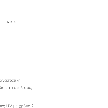
ΒΕΡΝΊΚΙΑ
παναστατική
ώσει το στυλ σου,
πες UV με χρόνο 2