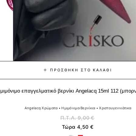
ΠΡΟΣΘΉΚΗ ΣΤΟ ΚΑΛΆΘΙ
μιμόνιμο επαγγελματικό βερνίκι Angelacq 15ml 112 (μπορ
Angelacq Χρώματα
•
Ημιμόνιμα Βερνίκια
•
Χριστουγεννιάτικα
Π.Τ.Λ.
9,00
€
Τώρα
4,50
€