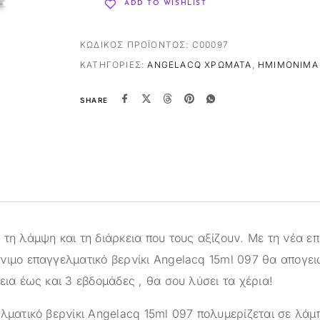
ADD TO WISHLIST
ΚΩΔΙΚΌΣ ΠΡΟΪΌΝΤΟΣ:
C00097
ΚΑΤΗΓΟΡΊΕΣ:
ANGELACQ ΧΡΏΜΑΤΑ
,
ΗΜΙΜΌΝΙΜΑ 
SHARE
τη λάμψη και τη διάρκεια που τους αξίζουν. Με τη νέα ε
νιμο επαγγελματικό βερνίκι Angelacq 15ml 097 θα απογει
εια έως και 3 εβδομάδες , θα σου λύσει τα χέρια!
ελματικό βερνίκι Angelacq 15ml 097 πολυμερίζεται σε λάμ