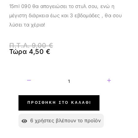
15ml 090 θα απογειώσει το στυλ σου, ενώ η
μέγιστη διάρκεια έως και 3 εβδομάδες , θα σου
λύσει τα χέρια!
Π.Τ.Λ.
9,00
€
Τώρα
4,50
€
ΠΡΟΣΘΉΚΗ ΣΤΟ ΚΑΛΆΘΙ
6
χρήστες βλέπουν το προϊόν