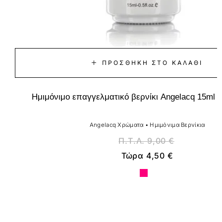
ΠΡΟΣΘΉΚΗ ΣΤΟ ΚΑΛΆΘΙ
Ημιμόνιμο επαγγελματικό βερνίκι Angelacq 15ml 08
Angelacq Χρώματα
•
Ημιμόνιμα Βερνίκια
Π.Τ.Λ.
9,00
€
Τώρα
4,50
€