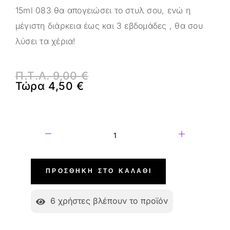
15ml 083 θα απογειώσει το στυλ σου, ενώ η
μέγιστη διάρκεια έως και 3 εβδομάδες , θα σου
λύσει τα χέρια!
Π.Τ.Λ.
9,00
€
Τώρα
4,50
€
ΠΡΟΣΘΉΚΗ ΣΤΟ ΚΑΛΆΘΙ
6
χρήστες βλέπουν το προϊόν