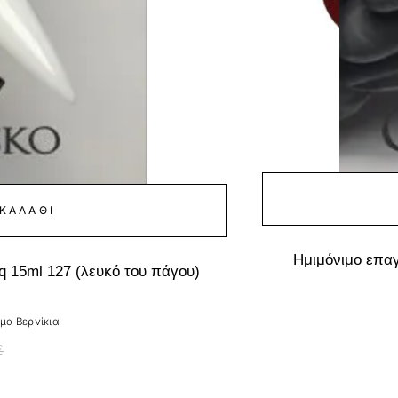
ΚΑΛΆΘΙ
Ημιμόνιμο επαγ
q 15ml 127 (λευκό του πάγου)
μα Βερνίκια
€
€