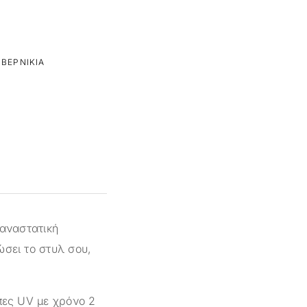
ΒΕΡΝΊΚΙΑ
παναστατική
ώσει το στυλ σου,
πες UV με χρόνο 2