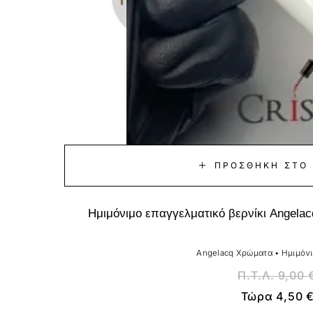
ΠΡΟΣΘΉΚΗ ΣΤΟ 
Ημιμόνιμο επαγγελματικό βερνίκι Angelac
Angelacq Χρώματα
•
Ημιμόνι
Π.Τ.Λ.
9,00
Τώρα
4,50