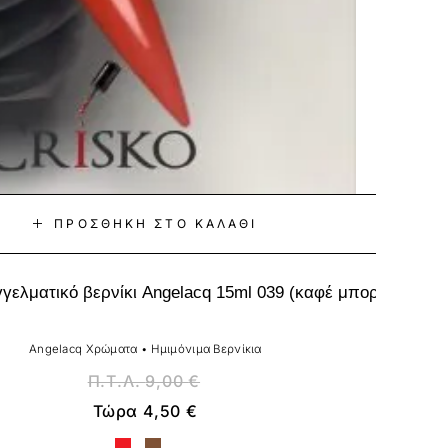
ΠΡΟΣΘΉΚΗ ΣΤΟ ΚΑΛΆΘΙ
γελματικό βερνίκι Angelacq 15ml 039 (καφέ μπορντώ)
Angelacq Χρώματα
•
Ημιμόνιμα Βερνίκια
Π.Τ.Λ.
9,00
€
Τώρα
4,50
€