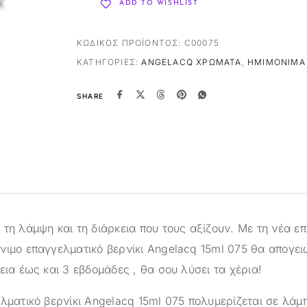
ADD TO WISHLIST
ΚΩΔΙΚΌΣ ΠΡΟΪΌΝΤΟΣ:
C00075
ΚΑΤΗΓΟΡΊΕΣ:
ANGELACQ ΧΡΏΜΑΤΑ
,
ΗΜΙΜΌΝΙΜΑ 
SHARE
τη λάμψη και τη διάρκεια που τους αξίζουν. Με τη νέα ε
νιμο επαγγελματικό βερνίκι Angelacq 15ml 075 θα απογει
εια έως και 3 εβδομάδες , θα σου λύσει τα χέρια!
ελματικό βερνίκι Angelacq 15ml 075 πολυμερίζεται σε λάμ