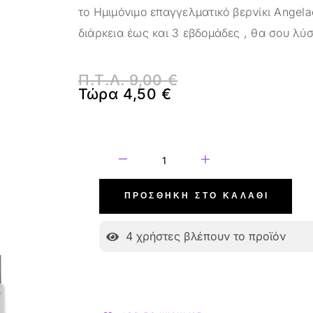
το Ημιμόνιμο επαγγελματικό βερνίκι Angela
διάρκεια έως και 3 εβδομάδες , θα σου λύσ
Π.Τ.Λ.
9,00
€
Τώρα
4,50
€
ΠΡΟΣΘΉΚΗ ΣΤΟ ΚΑΛΆΘΙ
4
χρήστες βλέπουν το προϊόν