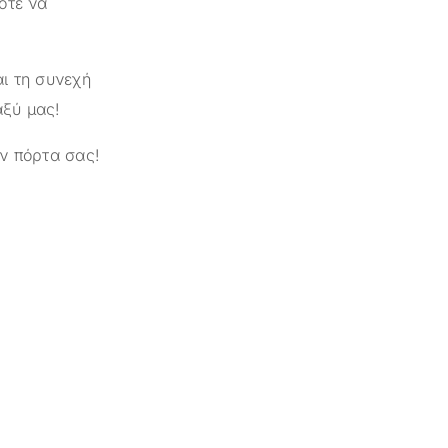
οτε να
ι τη συνεχή
αξύ μας!
ν πόρτα σας!