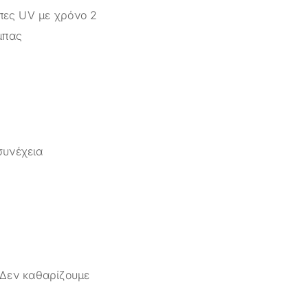
μπες UV με χρόνο 2
μπας
συνέχεια
 Δεν καθαρίζουμε