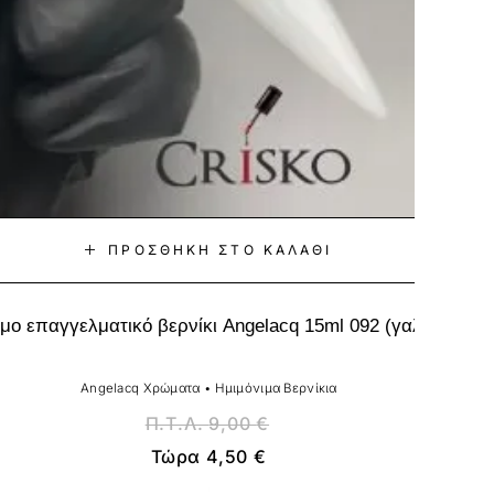
ΠΡΟΣΘΉΚΗ ΣΤΟ ΚΑΛΆΘΙ
μο επαγγελματικό βερνίκι Angelacq 15ml 092 (γαλακτερό)
Angelacq Χρώματα
•
Ημιμόνιμα Βερνίκια
Π.Τ.Λ.
9,00
€
Τώρα
4,50
€