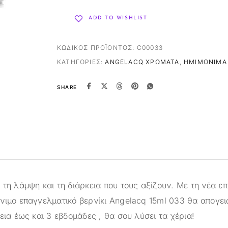
ADD TO WISHLIST
ΚΩΔΙΚΌΣ ΠΡΟΪΌΝΤΟΣ:
C00033
ΚΑΤΗΓΟΡΊΕΣ:
ANGELACQ ΧΡΏΜΑΤΑ
,
ΗΜΙΜΌΝΙΜΑ 
SHARE
τη λάμψη και τη διάρκεια που τους αξίζουν. Με τη νέα ε
νιμο επαγγελματικό βερνίκι Angelacq 15ml 033 θα απογει
εια έως και 3 εβδομάδες , θα σου λύσει τα χέρια!