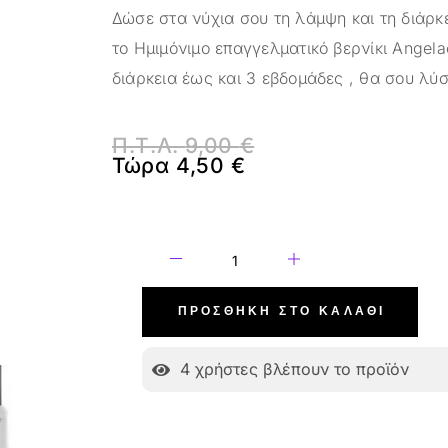
Δώσε στα νύχια σου τη λάμψη και τη διάρκ
το Ημιμόνιμο επαγγελματικό βερνίκι Angel
διάρκεια έως και 3 εβδομάδες , θα σου λύσ
Π.Τ.Λ.
9,00
€
Τώρα
4,50
€
ΠΡΟΣΘΉΚΗ ΣΤΟ ΚΑΛΆΘΙ
4
χρήστες βλέπουν το προϊόν