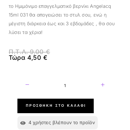
το Ημιμόνιμο επαγγελματικό βερνίκι Angelacq
15ml 031 θα απογειώσει το στυλ σου, ενώ η
μέγιστη διάρκεια έως και 3 εβδομάδες , θα σου
λύσει τα χέρια!
Π.Τ.Λ.
9,00
€
Τώρα
4,50
€
ΠΡΟΣΘΉΚΗ ΣΤΟ ΚΑΛΆΘΙ
4
χρήστες βλέπουν το προϊόν