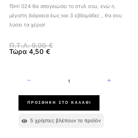
15ml 024 θα απογειώσει το στυλ σου, ενώ η
μέγιστη διάρκεια έως και 3 εβδομάδες , θα σου
λύσει τα χέρια!
Π.Τ.Λ.
9,00
€
Τώρα
4,50
€
ΠΡΟΣΘΉΚΗ ΣΤΟ ΚΑΛΆΘΙ
5
χρήστες βλέπουν το προϊόν