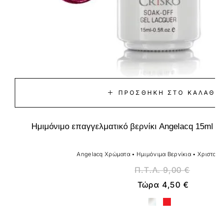
ΠΡΟΣΘΉΚΗ ΣΤΟ ΚΑΛΆΘΙ
Ημιμόνιμο επαγγελματικό βερνίκι Angelacq 15ml 
Angelacq Χρώματα
•
Ημιμόνιμα Βερνίκια
•
Χριστου
Π.Τ.Λ.
9,00
€
Τώρα
4,50
€