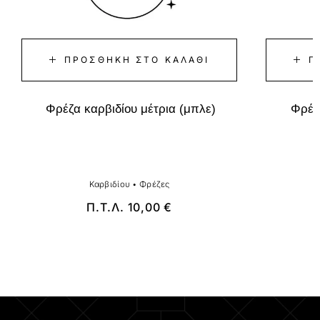
ΠΡΟΣΘΉΚΗ ΣΤΟ ΚΑΛΆΘΙ
Π
Φρέζα καρβιδίου μέτρια (μπλε)
Φρέζα
Καρβιδίου
•
Φρέζες
Π.Τ.Λ.
10,00
€