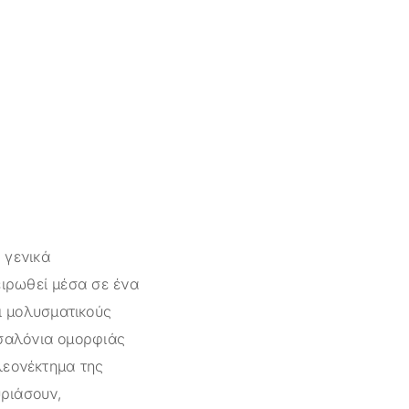
 γενικά
ειρωθεί μέσα σε ένα
ι μολυσματικούς
 σαλόνια ομορφιάς
πλεονέκτημα της
υριάσουν,