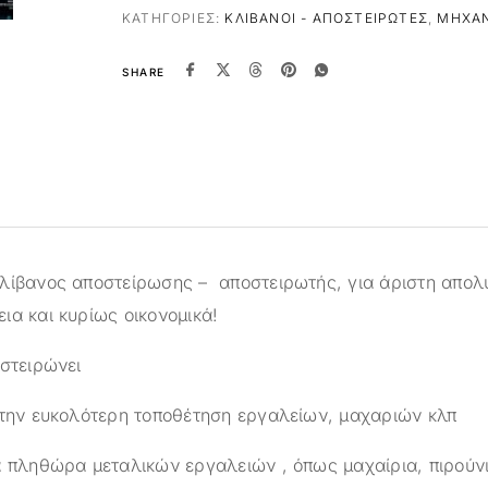
ΚΑΤΗΓΟΡΊΕΣ:
ΚΛΊΒΑΝΟΙ - ΑΠΟΣΤΕΙΡΩΤΈΣ
,
ΜΗΧΑ
SHARE
λίβανος αποστείρωσης – αποστειρωτής, για άριστη απολ
ια και κυρίως οικονομικά!
οστειρώνει
 την ευκολότερη τοποθέτηση εργαλείων, μαχαριών κλπ
α πληθώρα μεταλικών εργαλειών , όπως μαχαίρια, πιρούνια