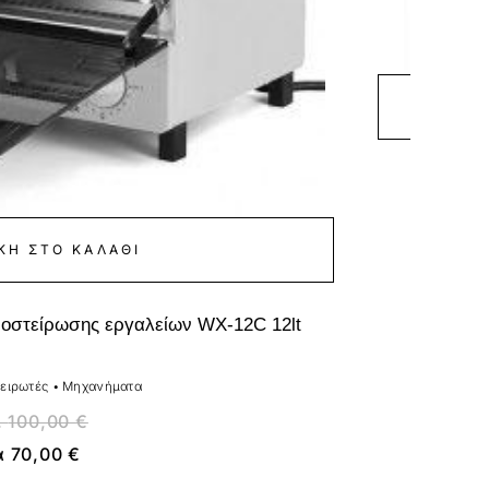
Λάμπα π
ΚΗ ΣΤΟ ΚΑΛΆΘΙ
ποστείρωσης εργαλείων WX-12C 12lt
τειρωτές
•
Μηχανήματα
.
100,00
€
α
70,00
€