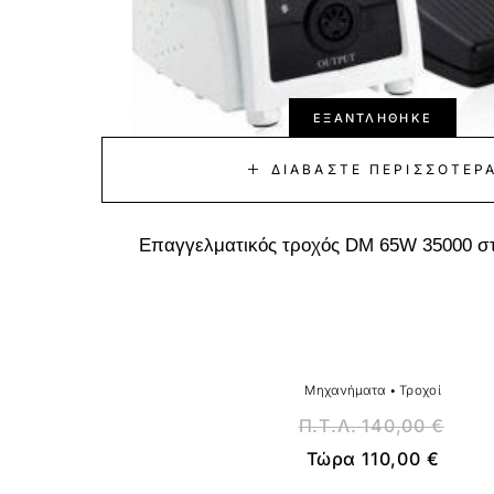
ΕΞΑΝΤΛΉΘΗΚΕ
ΔΙΑΒΆΣΤΕ ΠΕΡΙΣΣΌΤΕΡ
Επαγγελματικός τροχός DM 65W 35000 σ
Μηχανήματα
•
Τροχοί
Π.Τ.Λ.
140,00
€
Τώρα
110,00
€