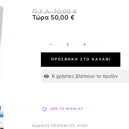
Π.Τ.Λ.
70,00
€
Τώρα
50,00
€
ΠΡΟΣΘΉΚΗ ΣΤΟ ΚΑΛΆΘΙ
6
χρήστες βλέπουν το προϊόν
ADD TO WISHLIST
ΚΩΔΙΚΌΣ ΠΡΟΪΌΝΤΟΣ:
K1001