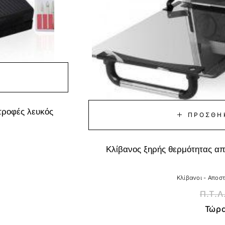
Α
τροφές λευκός
ΠΡΟΣΘΉ
Κλίβανος ξηρής θερμότητας α
Κλίβανοι - Αποσ
Π.Τ.Λ
Τώρ