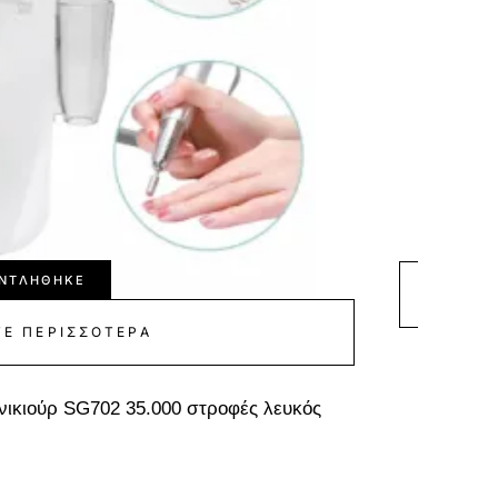
ΝΤΛΉΘΗΚΕ
ΤΕ ΠΕΡΙΣΣΌΤΕΡΑ
Επαγγε
νικιούρ SG702 35.000 στροφές λευκός