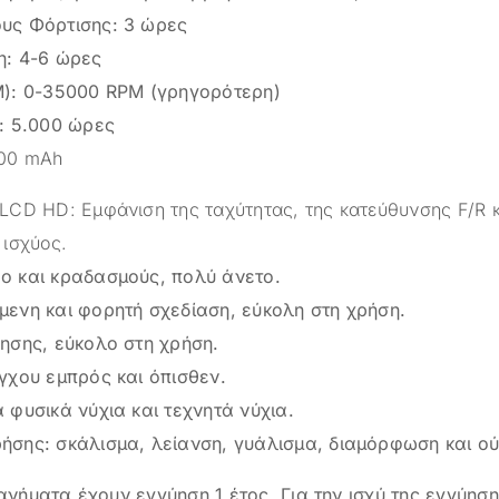
υς Φόρτισης: 3 ώρες
η: 4-6 ώρες
M): 0-35000 RPM (γρηγορότερη)
: 5.000 ώρες
600 mAh
LCD HD: Εμφάνιση της ταχύτητας, της κατεύθυνσης F/R κ
 ισχύος.
ο και κραδασμούς, πολύ άνετο.
ενη και φορητή σχεδίαση, εύκολη στη χρήση.
ησης, εύκολο στη χρήση.
γχου εμπρός και όπισθεν.
 φυσικά νύχια και τεχνητά νύχια.
σης: σκάλισμα, λείανση, γυάλισμα, διαμόρφωση και ο
ήματα έχουν εγγύηση 1 έτος. Για την ισχύ της εγγύηση