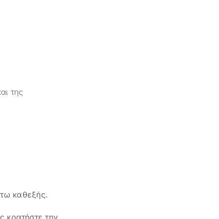
αι της
ύτω καθεξής.
ς κρατήστε την