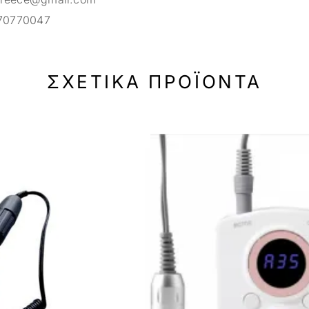
70770047
ΣΧΕΤΙΚΆ ΠΡΟΪΌΝΤΑ
-19%