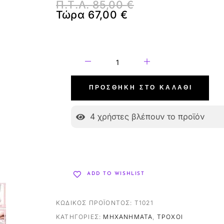
Π.Τ.Λ.
85,00
€
Τώρα
67,00
€
ΠΡΟΣΘΉΚΗ ΣΤΟ ΚΑΛΆΘΙ
4
χρήστες βλέπουν το προϊόν
ADD TO WISHLIST
ΚΩΔΙΚΌΣ ΠΡΟΪΌΝΤΟΣ:
T1021
ΚΑΤΗΓΟΡΊΕΣ:
ΜΗΧΑΝΉΜΑΤΑ
,
ΤΡΟΧΟΊ